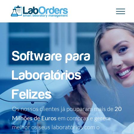
Skip
to
content
Software para
Laboratórios
Felizes
Os nossos clientes já pouparam mais de
20
Milhões de Euros
em compras e gerem
melhor os seus laboratórios com o